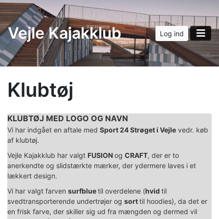
Vejle Kajakklub
Log ind
Klubtøj
KLUBTØJ MED LOGO OG NAVN
Vi har indgået en aftale med
Sport 24 Strøget i Vejle
vedr. køb
af klubtøj.
Vejle Kajakklub har valgt
FUSION
og
CRAFT
, der er to
anerkendte og slidstærkte mærker, der ydermere laves i et
lækkert design.
Vi har valgt farven
surfblue
til overdelene (
hvid
til
svedtransporterende undertrøjer og
sort
til hoodies), da det er
en frisk farve, der skiller sig ud fra mængden og dermed vil