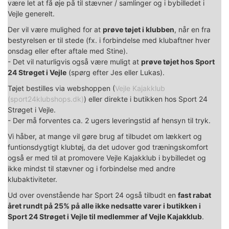
være let at få øje på til stævner / samlinger og i bybilledet i
Vejle generelt.
Der vil være mulighed for at
prøve tøjet i klubben
, når en fra
bestyrelsen er til stede (fx. i forbindelse med klubaftner hver
onsdag eller efter aftale med Stine).
- Det vil naturligvis også være muligt at
prøve tøjet hos Sport
24 Strøget i Vejle
(spørg efter Jes eller Lukas).
Tøjet bestilles via webshoppen (
Vejle Kajakklub
(sport24klubshops.dk)
) eller direkte i butikken hos Sport 24
Strøget i Vejle.
- Der må forventes ca. 2 ugers leveringstid af hensyn til tryk.
Vi håber, at mange vil gøre brug af tilbudet om lækkert og
funtionsdygtigt klubtøj, da det udover god træningskomfort
også er med til at promovere Vejle Kajakklub i bybilledet og
ikke mindst til stævner og i forbindelse med andre
klubaktiviteter.
Ud over ovenstående har Sport 24 også tilbudt en
fast rabat
året rundt på 25% på alle ikke nedsatte varer i butikken i
Sport 24 Strøget i Vejle til medlemmer af Vejle Kajakklub
.