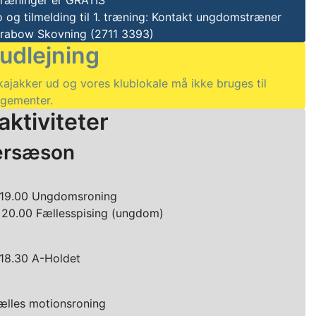
træninger er GRATIS
o og tilmelding til 1. træning: Kontakt ungdomstræner
Grabow Skovning (2711 3393)
udlejning
 kajakker ud og vores klublokale må ikke bruges til
ngementer.
aktiviteter
rsæson
- 19.00 Ungdomsroning
 20.00 Fællesspising (ungdom)
 18.30 A-Holdet
ælles motionsroning