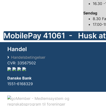
16.30 -
Søndag
8.30 F
17.00-
MobilePay 41061 - Husk at
Handel
Handelsbetingelser
CVR: 33567502
Danske Bank
1551-6168329