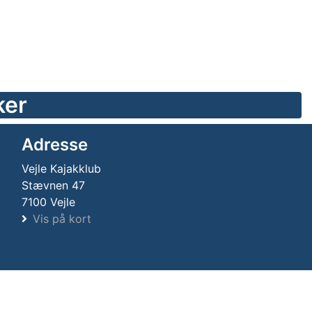
ker
Adresse
Vejle Kajakklub
Stævnen 47
7100 Vejle
Vis på kort