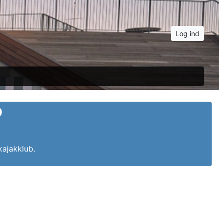
Log ind
b
kajakklub.